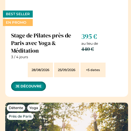
BEST SELLER
EN PROMO
Stage de Pilates près de
395 €
Paris avec Yoga &
au lieu de
440 €
Méditation
3 / 4 jours
28/08/2026
25/09/2026
+5 dates
JE DÉCOUVRE
Détente
Yoga
Près de Paris