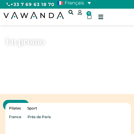
Français
+33 7 69 63 18 70
0
En promo
Filtres
Pilates
Sport
France
Près de Paris