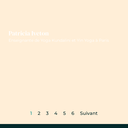
Patricia Iveton
Enseignante de Yoga Kundalini et Yin Yoga à Paris
1
2
3
4
5
6
Suivant