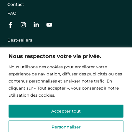
Contact
FAQ
Best-sellers
Nos séjours en promo
Nous respectons votre vie privée.
Offrir un séjour avec une carte cadeau
Nous utilisons des cookies pour améliorer votre
Conditions Générales de Vente
expérience de navigation, diffuser des publicités ou des
Mentions légales
contenus personnalisés et analyser notre trafic. En
cliquant sur « Tout accepter », vous consentez à notre
Politique de Conﬁdentialité
utilisation des cookies.
© 2024 – Vawanda. Tous droits réservés.
Accepter tout
Ce site est protégé par reCAPTCHA, les
politiques de
confidentialité
et
termes de contrat
.
Personnaliser