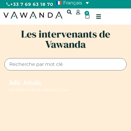
Français
+33 7 69 63 18 70
0
Les intervenants de
Vawanda
Julie Jobaïa
Gardienne de la Maison Gioia