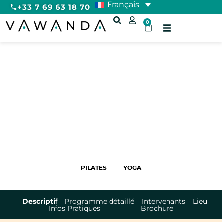
Français
+33 7 69 63 18 70
0
Retraite Pilates et Yoga en
Ardèche
5 JOURS
EUROPE
FRANCE
PILATES
YOGA
Descriptif
Programme détaillé
Intervenants
Lieu
Infos Pratiques
Brochure