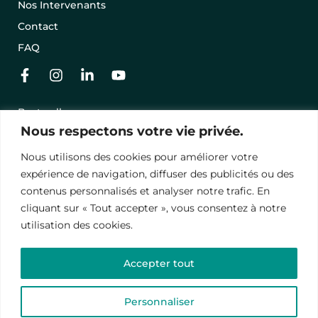
Nos Intervenants
Contact
FAQ
Best-sellers
Nous respectons votre vie privée.
Nos séjours en promo
Offrir un séjour avec une carte cadeau
Nous utilisons des cookies pour améliorer votre
expérience de navigation, diffuser des publicités ou des
Conditions Générales de Vente
contenus personnalisés et analyser notre trafic. En
cliquant sur « Tout accepter », vous consentez à notre
Mentions légales
utilisation des cookies.
Politique de Conﬁdentialité
Accepter tout
© 2024 – Vawanda. Tous droits réservés.
Ce site est protégé par reCAPTCHA, les
politiques de
Personnaliser
confidentialité
et
termes de contrat
.