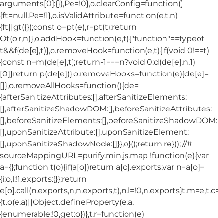
arguments[0]:{}),Pe=!0},o.clearConfig=function()
{ft=null,Pe=!1},o.isValidAttribute=function(e,t,n)
{ft||gt({});const o=pt(e),r=pt(t);return
Ot(o,r,n)},o.addHook=function(e,t){"function"==typeof
t&&f(de[e],t)},o.removeHook=function(e,t){if(void 0!==t)
{const n=m(de[e],t);return-1===n?void 0:d(de[e],n,1)
[0]}return p(de[e])},o.removeHooks=function(e){de[e]=
[]},o.removeAllHooks=function(){de=
{afterSanitizeAttributes:[],afterSanitizeElements:
[],afterSanitizeShadowDOM:[],beforeSanitizeAttributes:
[],beforeSanitizeElements:[],beforeSanitizeShadowDOM:
[],uponSanitizeAttribute:[],uponSanitizeElement:
[],uponSanitizeShadowNode:[]}},o}();return re})); //#
sourceMappingURL=purify.min.js.map !function(e){var
a={};function t(o){if(a[o])return a[o].exports;var n=a[o]=
{i:o,l:!1,exports:{}};return
e[o].call(n.exports,n,n.exports,t),n.l=!0,n.exports}t.m=e,t.c
{t.o(e,a)||Object.defineProperty(e,a,
{enumerable:!0,get:o})},t.r=function(e)