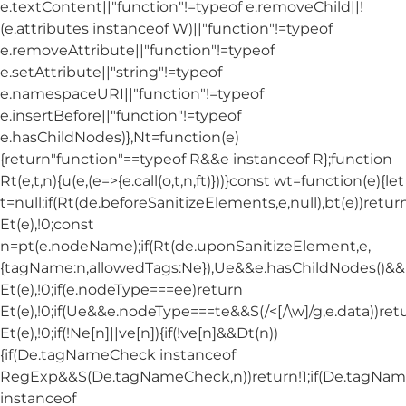
e.textContent||"function"!=typeof e.removeChild||!
(e.attributes instanceof W)||"function"!=typeof
e.removeAttribute||"function"!=typeof
e.setAttribute||"string"!=typeof
e.namespaceURI||"function"!=typeof
e.insertBefore||"function"!=typeof
e.hasChildNodes)},Nt=function(e)
{return"function"==typeof R&&e instanceof R};function
Rt(e,t,n){u(e,(e=>{e.call(o,t,n,ft)}))}const wt=function(e){let
t=null;if(Rt(de.beforeSanitizeElements,e,null),bt(e))retur
Et(e),!0;const
n=pt(e.nodeName);if(Rt(de.uponSanitizeElement,e,
{tagName:n,allowedTags:Ne}),Ue&&e.hasChildNodes()&&!Nt
Et(e),!0;if(e.nodeType===ee)return
Et(e),!0;if(Ue&&e.nodeType===te&&S(/<[/\w]/g,e.data))ret
Et(e),!0;if(!Ne[n]||ve[n]){if(!ve[n]&&Dt(n))
{if(De.tagNameCheck instanceof
RegExp&&S(De.tagNameCheck,n))return!1;if(De.tagNa
instanceof