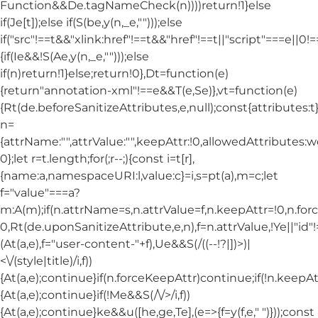
Function&&De.tagNameCheck(n))))return!1}else
if(Je[t]);else if(S(be,y(n,_e,"")));else
if("src"!==t&&"xlink:href"!==t&&"href"!==t||"script"===e||0!==
{if(Ie&&!S(Ae,y(n,_e,"")));else
if(n)return!1}else;return!0},Dt=function(e)
{return"annotation-xml"!==e&&T(e,Se)},vt=function(e)
{Rt(de.beforeSanitizeAttributes,e,null);const{attributes:t}=
n=
{attrName:"",attrValue:"",keepAttr:!0,allowedAttributes:
0};let r=t.length;for(;r--;){const i=t[r],
{name:a,namespaceURI:l,value:c}=i,s=pt(a),m=c;let
f="value"===a?
m:A(m);if(n.attrName=s,n.attrValue=f,n.keepAttr=!0,n.fo
0,Rt(de.uponSanitizeAttribute,e,n),f=n.attrValue,!Ye||"id
(At(a,e),f="user-content-"+f),Ue&&S(/((--!?|])>)|
<\/(style|title)/i,f))
{At(a,e);continue}if(n.forceKeepAttr)continue;if(!n.keepAt
{At(a,e);continue}if(!Me&&S(/\/>/i,f))
{At(a,e);continue}ke&&u([he,ge,Te],(e=>{f=y(f,e," ")}));const