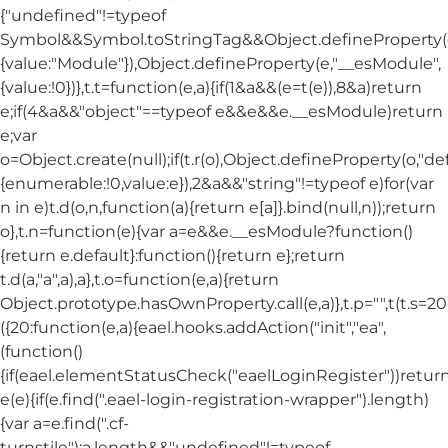
{"undefined"!=typeof
Symbol&&Symbol.toStringTag&&Object.defineProperty(e
{value:"Module"}),Object.defineProperty(e,"__esModule",
{value:!0})},t.t=function(e,a){if(1&a&&(e=t(e)),8&a)return
e;if(4&a&&"object"==typeof e&&e&&e.__esModule)return
e;var
o=Object.create(null);if(t.r(o),Object.defineProperty(o,"def
{enumerable:!0,value:e}),2&a&&"string"!=typeof e)for(var
n in e)t.d(o,n,function(a){return e[a]}.bind(null,n));return
o},t.n=function(e){var a=e&&e.__esModule?function()
{return e.default}:function(){return e};return
t.d(a,"a",a),a},t.o=function(e,a){return
Object.prototype.hasOwnProperty.call(e,a)},t.p="",t(t.s=20
({20:function(e,a){eael.hooks.addAction("init","ea",
(function()
{if(eael.elementStatusCheck("eaelLoginRegister"))return
e(e){if(e.find(".eael-login-registration-wrapper").length)
{var a=e.find(".cf-
turnstile");a.length&&"undefined"!=typeof