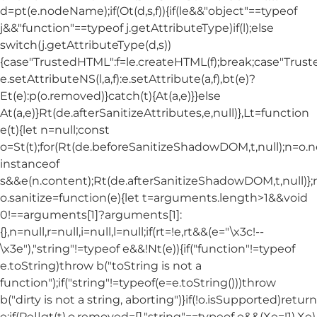
d=pt(e.nodeName);if(Ot(d,s,f)){if(le&&"object"==typeof
j&&"function"==typeof j.getAttributeType)if(l);else
switch(j.getAttributeType(d,s))
{case"TrustedHTML":f=le.createHTML(f);break;case"Trusted
e.setAttributeNS(l,a,f):e.setAttribute(a,f),bt(e)?
Et(e):p(o.removed)}catch(t){At(a,e)}}else
At(a,e)}Rt(de.afterSanitizeAttributes,e,null)},Lt=function
e(t){let n=null;const
o=St(t);for(Rt(de.beforeSanitizeShadowDOM,t,null);n=o.
instanceof
s&&e(n.content);Rt(de.afterSanitizeShadowDOM,t,null)};
o.sanitize=function(e){let t=arguments.length>1&&void
0!==arguments[1]?arguments[1]:
{},n=null,r=null,i=null,l=null;if(rt=!e,rt&&(e="\x3c!--
\x3e"),"string"!=typeof e&&!Nt(e)){if("function"!=typeof
e.toString)throw b("toString is not a
function");if("string"!=typeof(e=e.toString()))throw
b("dirty is not a string, aborting")}if(!o.isSupported)return
e;if(Pe||gt(t),o.removed=[],"string"==typeof e&&(Xe=!1),Xe)