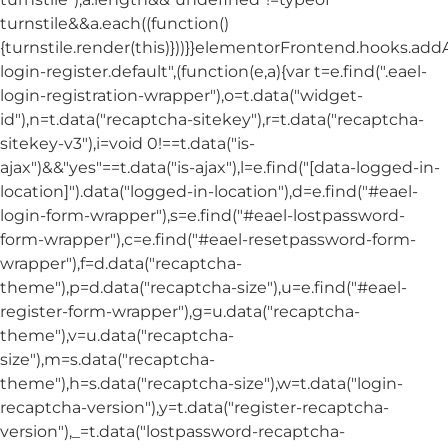
turnstile&&a.each((function()
{turnstile.render(this)}))}}elementorFrontend.hooks.ad
login-register.default",(function(e,a){var t=e.find(".eael-
login-registration-wrapper"),o=t.data("widget-
id"),n=t.data("recaptcha-sitekey"),r=t.data("recaptcha-
sitekey-v3"),i=void 0!==t.data("is-
ajax")&&"yes"==t.data("is-ajax"),l=e.find("[data-logged-in-
location]").data("logged-in-location"),d=e.find("#eael-
login-form-wrapper"),s=e.find("#eael-lostpassword-
form-wrapper"),c=e.find("#eael-resetpassword-form-
wrapper"),f=d.data("recaptcha-
theme"),p=d.data("recaptcha-size"),u=e.find("#eael-
register-form-wrapper"),g=u.data("recaptcha-
theme"),v=u.data("recaptcha-
size"),m=s.data("recaptcha-
theme"),h=s.data("recaptcha-size"),w=t.data("login-
recaptcha-version"),y=t.data("register-recaptcha-
version"),_=t.data("lostpassword-recaptcha-