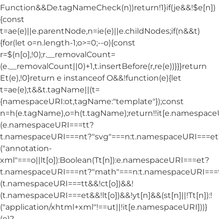
Function&&De.tagNameCheck(n))return!1}if(je&&!$e[n])
{const
t=ae(e)||e.parentNode,n=ie(e)||e.childNodes;if(n&&t)
{for(let o=n.length-1;o>=0;--o){const
r=$(n[o],!0);r.__removalCount=
(e.__removalCount||0)+1,t.insertBefore(r,re(e))}}}return
Et(e),!0}return e instanceof O&&!function(e){let
t=ae(e);t&&t.tagName||(t=
{namespaceURI:ot,tagName:"template"});const
n=h(e.tagName),o=h(t.tagName);return!!it[e.namespac
(e.namespaceURI===tt?
t.namespaceURI===nt?"svg"===n:t.namespaceURI===et
("annotation-
xml"===o||lt[o]):Boolean(Tt[n]):e.namespaceURI===et?
t.namespaceURI===nt?"math"===n:t.namespaceURI===tt
(t.namespaceURI===tt&&!ct[o])&&!
(t.namespaceURI===et&&!lt[o])&&!yt[n]&&(st[n]||!Tt[n]):!
("application/xhtml+xml"!==ut||!it[e.namespaceURI]))}
(e)?