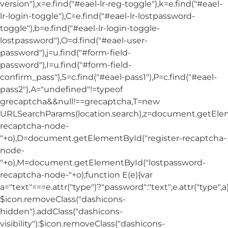
version"),x=e.find("#eael-lr-reg-toggle"),k=e.find("#eael-
lr-login-toggle"),C=e.find("#eael-lr-lostpassword-
toggle"),b=e.find("#eael-lr-login-toggle-
lostpassword"),O=d.find("#eael-user-
password"),j=u.find("#form-field-
password"),I=u.find("#form-field-
confirm_pass"),S=c.find("#eael-pass1"),P=c.find("#eael-
pass2"),A="undefined"!=typeof
grecaptcha&&null!==grecaptcha,T=new
URLSearchParams(location.search),z=document.getElem
recaptcha-node-
"+o),D=document.getElementById("register-recaptcha-
node-
"+o),M=document.getElementById("lostpassword-
recaptcha-node-"+o);function E(e){var
a="text"===e.attr("type")?"password":"text";e.attr("type",
$icon.removeClass("dashicons-
hidden").addClass("dashicons-
visibility"):$icon.removeClass("dashicons-