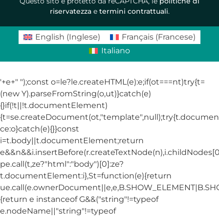
Questo sito è protetto da reCAPTCHA, le
politiche di
riservatezza
e
termini contrattuali
.
English
(
Inglese
)
Français
(
Francese
)
Italiano
'+e+"
");const o=le?le.createHTML(e):e;if(ot===nt)try{t=
(new Y).parseFromString(o,ut)}catch(e)
{}if(!t||!t.documentElement)
{t=se.createDocument(ot,"template",null);try{t.docum
ce:o}catch(e){}}const
i=t.body||t.documentElement;return
e&&n&&i.insertBefore(r.createTextNode(n),i.childNodes[0]
pe.call(t,ze?"html":"body")[0]:ze?
t.documentElement:i},St=function(e){return
ue.call(e.ownerDocument||e,e,B.SHOW_ELEMENT|B.
{return e instanceof G&&("string"!=typeof
e.nodeName||"string"!=typeof