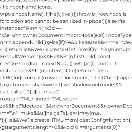
{if(e.nodeName){const
t=pt(e.nodeName);if(!Ne[t]||ve[t])throw b("root node is
forbidden and cannot be sanitized in-place")}}else if(e
instanceof R)n=_t("\x3c!----
\x3e"),r=n.ownerDocument.importNode(e,!0),r.nodeT
n=r:n.appendChild(r);else{if(!Fe&&!ke&&!ze&&-1===e.index
<"))return le&&We?le.createHTML(e):e;if(n=_t(e),!n)return
Fe?null:We?ce:""}n&&He&&Et(n.firstChild);const
c=St(Xe?e:n);for(;i=c.nextNode();)wt(i),vt(i),i.content
instanceof s&&Lt(i.content);if(Xe)return e;if(Fe)
{if(Be)for(l=me.call(n.ownerDocument);n.firstChild;)l.appe
l=n;return(we.shadowroot||we.shadowrootmode)&&
(l=fe.call(a,l,!0)),l}let m=ze?
n.outerHTML:n.innerHTML;return
ze&&Ne["!doctype"]&&n.ownerDocument&&n.ownerDo
(m="\n"+m),ke&&u([he,ge,Te],(e=>{m=y(m,e,"
")})),le&&We?le.createHTML(m):m},o.setConfig=function()
{gt(arguments.length>0&&void 0!==arguments[0]?