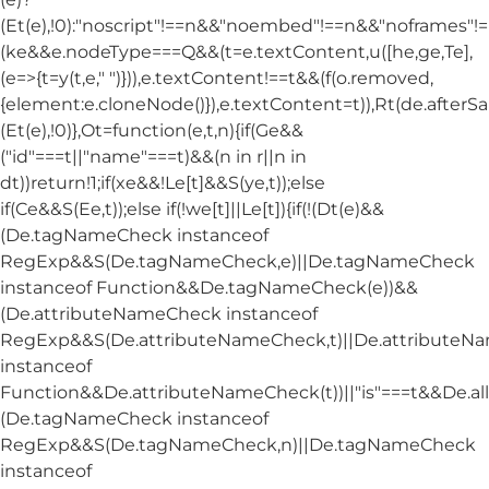
(Et(e),!0):"noscript"!==n&&"noembed"!==n&&"noframes"!==
(ke&&e.nodeType===Q&&(t=e.textContent,u([he,ge,Te],
(e=>{t=y(t,e," ")})),e.textContent!==t&&(f(o.removed,
{element:e.cloneNode()}),e.textContent=t)),Rt(de.afterSani
(Et(e),!0)},Ot=function(e,t,n){if(Ge&&
("id"===t||"name"===t)&&(n in r||n in
dt))return!1;if(xe&&!Le[t]&&S(ye,t));else
if(Ce&&S(Ee,t));else if(!we[t]||Le[t]){if(!(Dt(e)&&
(De.tagNameCheck instanceof
RegExp&&S(De.tagNameCheck,e)||De.tagNameCheck
instanceof Function&&De.tagNameCheck(e))&&
(De.attributeNameCheck instanceof
RegExp&&S(De.attributeNameCheck,t)||De.attribute
instanceof
Function&&De.attributeNameCheck(t))||"is"===t&&De.
(De.tagNameCheck instanceof
RegExp&&S(De.tagNameCheck,n)||De.tagNameCheck
instanceof