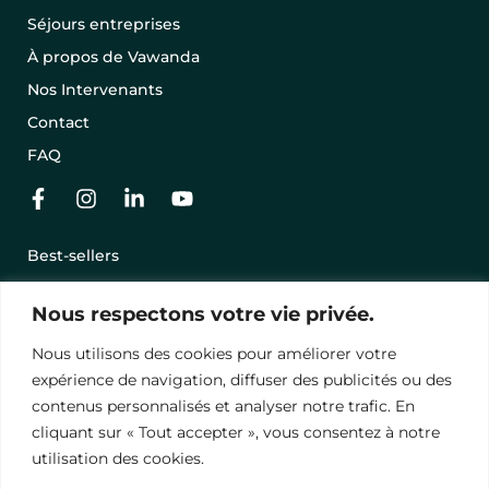
Séjours entreprises
À propos de Vawanda
Nos Intervenants
Contact
FAQ
Best-sellers
Nos séjours en promo
Nous respectons votre vie privée.
Offrir un séjour avec une carte cadeau
Nous utilisons des cookies pour améliorer votre
Conditions Générales de Vente
expérience de navigation, diffuser des publicités ou des
Mentions légales
contenus personnalisés et analyser notre trafic. En
cliquant sur « Tout accepter », vous consentez à notre
Politique de Conﬁdentialité
utilisation des cookies.