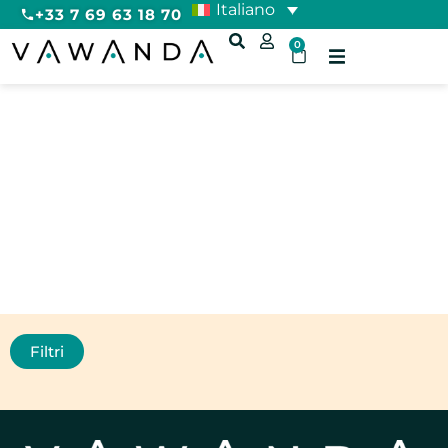
Italiano
+33 7 69 63 18 70
0
Vicino a Parigi
Filtri