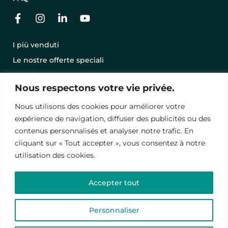
I più venduti
Le nostre offerte speciali
Regala una vacanza con una GIFT CARD
Nous respectons votre vie privée.
Condizioni Generali di Vendita
Nous utilisons des cookies pour améliorer votre
Menzioni legali
expérience de navigation, diffuser des publicités ou des
Informativa sulla privacy
contenus personnalisés et analyser notre trafic. En
cliquant sur « Tout accepter », vous consentez à notre
utilisation des cookies.
© 2024 – Vawanda. Tutti i diritti riservati.
Questo sito è protetto da reCAPTCHA, le
politiche di
Accepter tout
riservatezza
e
termini contrattuali
.
Personnaliser
English
(
Inglese
)
Français
(
Francese
)