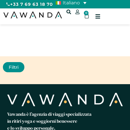
Italiano
+33 7 69 63 18 70
0
Pilates
Filtri
Vawanda è l’agenzia di viaggi specializzata
in ritiri yoga e soggiorni benessere
e lo sviluppo personale.