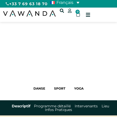
Français
+33 7 69 63 18 70
0
Stage yoga danse à une heure
de Paris
3 JOURS
FRANCE
PRÈS DE PARIS
DANSE
SPORT
YOGA
Descriptif
Programme détaillé
Intervenants
Lieu
Infos Pratiques