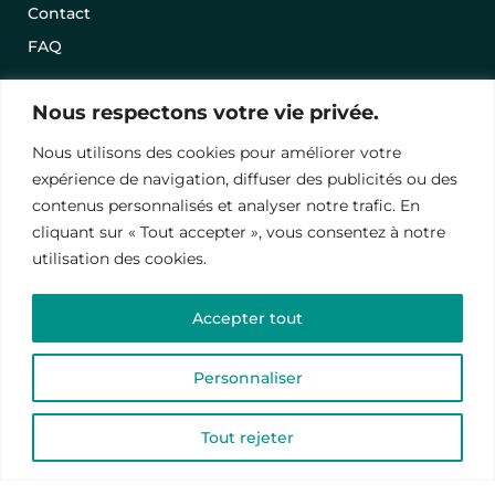
Contact
FAQ
Nous respectons votre vie privée.
Best-sellers
Nous utilisons des cookies pour améliorer votre
expérience de navigation, diffuser des publicités ou des
Nos séjours en promo
contenus personnalisés et analyser notre trafic. En
Offrir un séjour avec une carte cadeau
cliquant sur « Tout accepter », vous consentez à notre
utilisation des cookies.
Conditions Générales de Vente
Mentions légales
Accepter tout
Politique de Conﬁdentialité
Personnaliser
© 2024 – Vawanda. Tous droits réservés.
Tout rejeter
CHOISIR UNE DATE
Ce site est protégé par reCAPTCHA, les
politiques de
confidentialité
et
termes de contrat
.