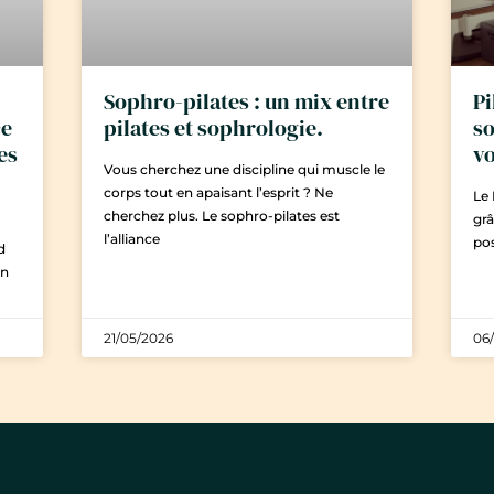
Sophro-pilates : un mix entre
Pi
ce
pilates et sophrologie.
so
es
vo
Vous cherchez une discipline qui muscle le
corps tout en apaisant l’esprit ? Ne
Le 
cherchez plus. Le sophro-pilates est
grâ
l’alliance
pos
d
On
21/05/2026
06