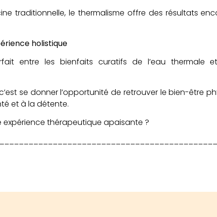
 traditionnelle, le thermalisme offre des résultats en
érience holistique
arfait entre les bienfaits curatifs de l’eau thermal
 c’est se donner l’opportunité de retrouver le bien-être p
é et à la détente.
ne expérience thérapeutique apaisante ?
____________________________________________