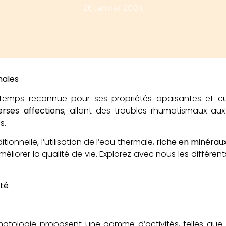
26 janvier 2024
males
temps reconnue pour ses propriétés apaisantes et cu
erses affections
, allant des troubles rhumatismaux au
s.
onnelle, l’utilisation de l’eau thermale,
riche en minérau
iorer la qualité de vie. Explorez avec nous les différen
ité
atologie proposent une gamme d’activités, telles que