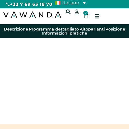
Italiano
+33 7 69 63 18 70
0
Descrizione
Programma dettagliato
Altoparlanti
Posizione
Informazioni pratiche
Ritiro Yoga di Capodanno
vicino a Parigi
4 GIORNI