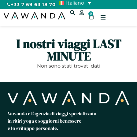
Italiano
+33 7 69 63 18 70
0
I nostri viaggi LAST
MINUTE
Non sono stati trovati dati
Vawanda è l’agenzia di viaggi specializzata
in ritiri yoga e soggiorni benessere
e lo sviluppo personale.