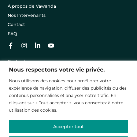
À propos de Vawanda
Nos Intervenants
Contact
FAQ
Best-sellers
Nous respectons votre vie privée.
Nos séjours en promo
Offrir un séjour avec une carte cadeau
Nous utilisons des cookies pour améliorer votre
expérience de navigation, diffuser des publicités ou des
Conditions Générales de Vente
contenus personnalisés et analyser notre trafic. En
Mentions légales
cliquant sur « Tout accepter », vous consentez à notre
utilisation des cookies.
Politique de Conﬁdentialité
Accepter tout
© 2024 – Vawanda. Tous droits réservés.