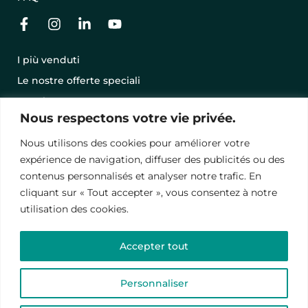
I più venduti
Le nostre offerte speciali
Regala una vacanza con una GIFT CARD
Nous respectons votre vie privée.
Condizioni Generali di Vendita
Nous utilisons des cookies pour améliorer votre
Menzioni legali
expérience de navigation, diffuser des publicités ou des
Informativa sulla privacy
contenus personnalisés et analyser notre trafic. En
cliquant sur « Tout accepter », vous consentez à notre
utilisation des cookies.
© 2024 – Vawanda. Tutti i diritti riservati.
Questo sito è protetto da reCAPTCHA, le
politiche di
Accepter tout
riservatezza
e
termini contrattuali
.
Personnaliser
English
(
Inglese
)
Français
(
Francese
)