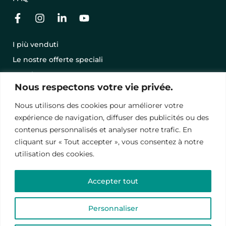
I più venduti
Le nostre offerte speciali
Regala una vacanza con una GIFT CARD
Nous respectons votre vie privée.
Condizioni Generali di Vendita
Nous utilisons des cookies pour améliorer votre
Menzioni legali
expérience de navigation, diffuser des publicités ou des
Informativa sulla privacy
contenus personnalisés et analyser notre trafic. En
cliquant sur « Tout accepter », vous consentez à notre
utilisation des cookies.
© 2024 – Vawanda. Tutti i diritti riservati.
Questo sito è protetto da reCAPTCHA, le
politiche di
Accepter tout
riservatezza
e
termini contrattuali
.
Personnaliser
English
(
Inglese
)
Français
(
Francese
)