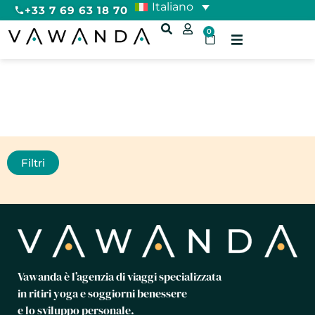
Italiano
+33 7 69 63 18 70
0
Sport
Filtri
Vawanda è l’agenzia di viaggi specializzata
in ritiri yoga e soggiorni benessere
e lo sviluppo personale.