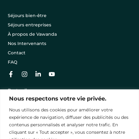
Séjours bien-être
Séjours entreprises
À propos de Vawanda
Nos Intervenants
Contact
FAQ
Best-sellers
Nous respectons votre vie privée.
Nos séjours en promo
Offrir un séjour avec une carte cadeau
Nous utilisons des cookies pour améliorer votre
expérience de navigation, diffuser des publicités ou des
Conditions Générales de Vente
contenus personnalisés et analyser notre trafic. En
cliquant sur « Tout accepter », vous consentez à notre
Mentions légales