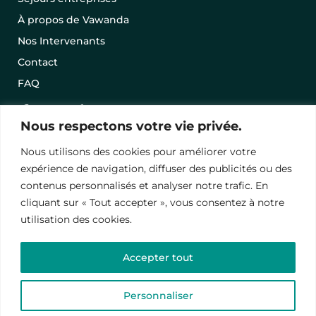
À propos de Vawanda
Nos Intervenants
Contact
FAQ
Nous respectons votre vie privée.
Best-sellers
Nous utilisons des cookies pour améliorer votre
expérience de navigation, diffuser des publicités ou des
Nos séjours en promo
contenus personnalisés et analyser notre trafic. En
Offrir un séjour avec une carte cadeau
cliquant sur « Tout accepter », vous consentez à notre
utilisation des cookies.
Conditions Générales de Vente
Mentions légales
Accepter tout
Politique de Conﬁdentialité
Personnaliser
© 2024 – Vawanda. Tous droits réservés.