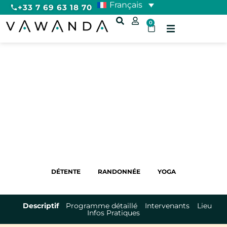
Français
+33 7 69 63 18 70
0
Stage marche afghane & yoga
aérien à Madère
7 JOURS
BORD DE MER
EUROPE
DÉTENTE
RANDONNÉE
YOGA
Descriptif
Programme détaillé
Intervenants
Lieu
Infos Pratiques