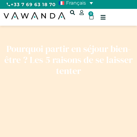
Français
+33 7 69 63 18 70
0
Pourquoi partir en séjour bien-
être ? Les 5 raisons de se laisser
tenter