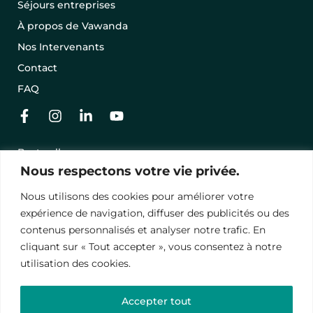
Séjours entreprises
À propos de Vawanda
Nos Intervenants
Contact
FAQ
Best-sellers
Nous respectons votre vie privée.
Nos séjours en promo
Offrir un séjour avec une carte cadeau
Nous utilisons des cookies pour améliorer votre
expérience de navigation, diffuser des publicités ou des
Conditions Générales de Vente
contenus personnalisés et analyser notre trafic. En
cliquant sur « Tout accepter », vous consentez à notre
Mentions légales
utilisation des cookies.
Politique de Conﬁdentialité
Accepter tout
© 2024 – Vawanda. Tous droits réservés.