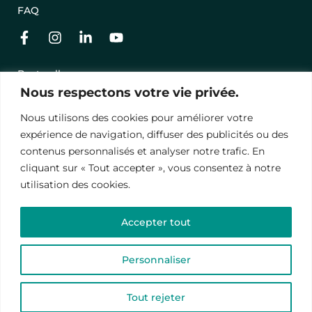
FAQ
Best-sellers
Nous respectons votre vie privée.
Nos séjours en promo
Offrir un séjour avec une carte cadeau
Nous utilisons des cookies pour améliorer votre
expérience de navigation, diffuser des publicités ou des
Conditions Générales de Vente
contenus personnalisés et analyser notre trafic. En
cliquant sur « Tout accepter », vous consentez à notre
Mentions légales
utilisation des cookies.
Politique de Conﬁdentialité
Accepter tout
© 2024 – Vawanda. Tous droits réservés.
Ce site est protégé par reCAPTCHA, les
politiques de
Personnaliser
confidentialité
et
termes de contrat
.
Tout rejeter
Français