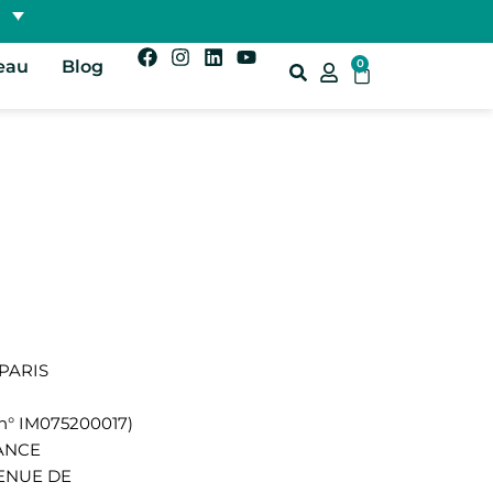
eau
Blog
0
 PARIS
n° IM075200017)
RANCE
AVENUE DE