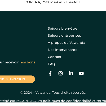
L’OPÉRA, 75002 PARIS, FRANCE
Séjours bien-être
Séjours entreprises
À propos de Vawanda
Nos Intervenants
Contact
ur recevoir
nos bons
FAQ
© 2024 – Vawanda. Tous droits réservés.
protégé par reCAPTCHA, les
politiques de confidentialité
et
terme