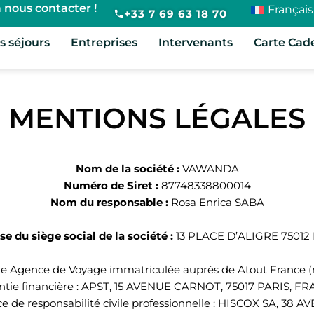
 nous contacter !
Français
+33 7 69 63 18 70
s séjours
Entreprises
Intervenants
Carte Cad
MENTIONS LÉGALES
Nom de la société :
VAWANDA
Numéro de Siret :
87748338800014
Nom du responsable :
Rosa Enrica SABA
se du siège social de la société :
13 PLACE D’ALIGRE 75012
e Agence de Voyage immatriculée auprès de Atout France (
ntie financière : APST, 15 AVENUE CARNOT, 75017 PARIS, F
e de responsabilité civile professionnelle : HISCOX SA, 38 